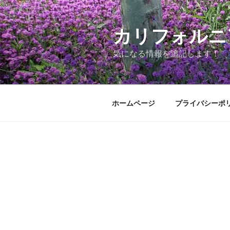
コ
ン
テ
カリフォルニ
ン
気になる情報を追記します！
ツ
へ
ス
キ
ホームページ
プライバシーポ
ッ
プ