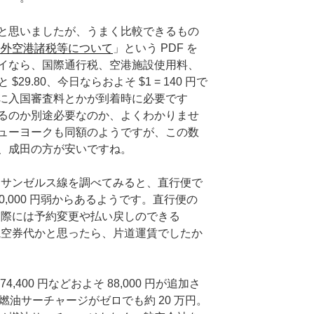
と思いましたが、うまく比較できるもの
海外空港諸税等について
」という PDF を
イなら、国際通行税、空港施設使用料、
29.80、今日ならおよそ $1 = 140 円で
これに入国審査料とかが到着時に必要です
るのか別途必要なのか、よくわかりませ
ューヨークも同額のようですが、この数
らい、成田の方が安いですね。
L のロサンゼルス線を調べてみると、直行便で
 50,000 円弱からあるようです。直行便の
で、実際には予約変更や払い戻しのできる
きる航空券代かと思ったら、片道運賃でしたか
400 円などおよそ 88,000 円が追加さ
仮に燃油サーチャージがゼロでも約 20 万円。