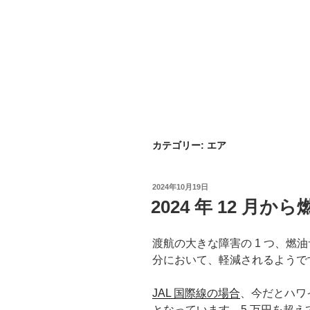
カテゴリー:
エア
投
2024年10月19日
稿
2024 年 12 月
日:
渡航の大きな障害の 1 つ、燃油サ
分において、軽減されるようで
JAL 国際線の場合
、今だとハワイ片
となっています。5 万円を超