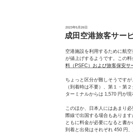
投
2023年5月26日
稿
成田空港旅客サー
日:
空港施設を利用するために航空
が値上げするようです。この料
料（PSFC）および旅客保安サ
ちょっと区分が難しそうですが
（到着時は不要）、第１・第２ター
ターミナルからは 1,570 円
このほか、日本人にはあまり必
際線で出国する場合もあります
ともに料金が必要になると書か
到着と出発はそれぞれ 450 