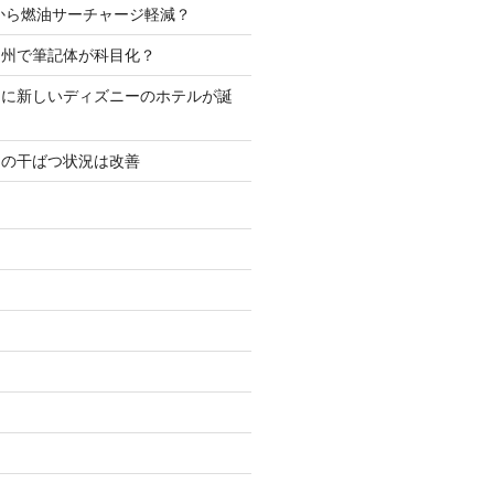
2 月から燃油サーチャージ軽減？
ア州で筆記体が科目化？
アに新しいディズニーのホテルが誕
アの干ばつ状況は改善