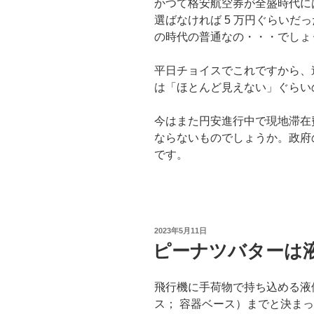
かつて格安航空券が全盛時代に
選ばなければ 5 万円ぐらいだ
の時代の普通なの・・・でしょ
平日チョイスでこれですから、
は「ほとんど見えない」ぐらい
今はまた円安進行中で現地滞在
ならないものでしょうか。政府
です。
投
2023年5月11日
稿
ピーナツバターは
日:
飛行機に手荷物で持ち込める液体は 
ス； 容器ベース）までと決ま