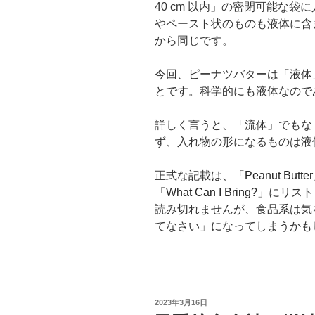
40 cm 以内」の密閉可能な
やペースト状のものも液体に含
から同じです。
今回、ピーナツバターは「液体
とです。科学的にも液体なので
詳しく言うと、「流体」でもな
ず、入れ物の形になるものは液
正式な記載は、「
Peanut Butter
「
What Can I Bring?
」にリスト
読み切れませんが、食品系は気
てなさい」になってしまうかも
投
2023年3月16日
稿