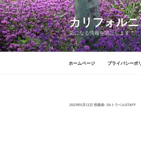
コ
ン
テ
カリフォルニ
ン
気になる情報を追記します！
ツ
へ
ス
キ
ホームページ
プライバシーポ
ッ
プ
投
2023年5月11日
投稿者:
SAトラベルSTAFF
稿
日: