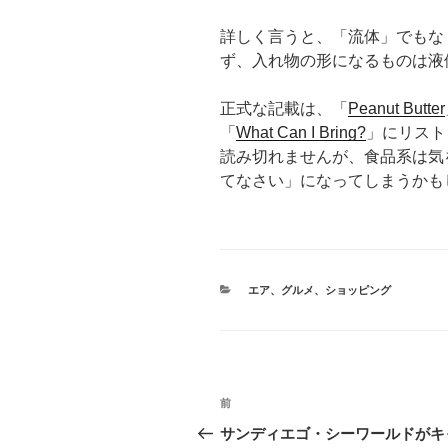
詳しく言うと、「流体」でもな
ず、入れ物の形になるものは液
正式な記載は、「
Peanut Butter
「
What Can I Bring?
」にリスト
読み切れませんが、食品系は気
てなさい」になってしまうかも
カ
エア
、
グルメ
、
ショッピング
テ
ゴ
リ
ー
投
前
前
稿
の
サンディエゴ・シーワールドがキ