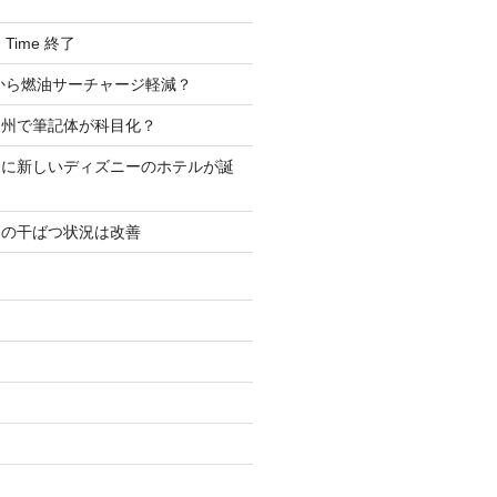
ng Time 終了
2 月から燃油サーチャージ軽減？
ア州で筆記体が科目化？
アに新しいディズニーのホテルが誕
アの干ばつ状況は改善