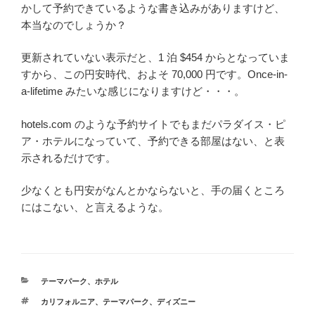
かして予約できているような書き込みがありますけど、
本当なのでしょうか？
更新されていない表示だと、1 泊 $454 からとなっていま
すから、この円安時代、およそ 70,000 円です。Once-in-
a-lifetime みたいな感じになりますけど・・・。
hotels.com のような予約サイトでもまだパラダイス・ピ
ア・ホテルになっていて、予約できる部屋はない、と表
示されるだけです。
少なくとも円安がなんとかならないと、手の届くところ
にはこない、と言えるような。
カ
テーマパーク
、
ホテル
テ
タ
カリフォルニア
、
テーマパーク
、
ディズニー
ゴ
グ