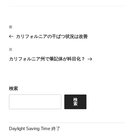
リ
ー
投
前
前
稿
の
カリフォルニアの干ばつ状況は改善
ナ
投
ビ
稿
次
次
ゲ
の
カリフォルニア州で筆記体が科目化？
投
ー
稿
シ
ョ
検索
ン
検
索
Daylight Saving Time 終了