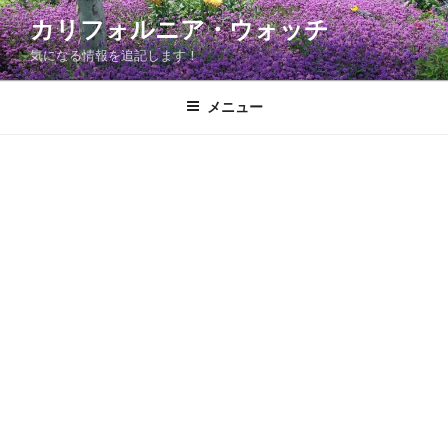
コ
カリフォルニア・ウォッチ
ン
気になる情報を追記します！
テ
ン
ツ
メニュー
へ
ス
キ
ッ
プ