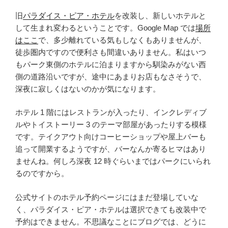
旧
パラダイス・ピア・ホテル
を改装し、新しいホテルと
して生まれ変わるということです。Google Map では
場所
はここ
で、多少離れている気もしなくもありませんが、
徒歩圏内ですので便利さも間違いありません。私はいつ
もパーク東側のホテルに泊まりますから馴染みがない西
側の道路沿いですが、途中にあまりお店もなさそうで、
深夜に寂しくはないのかが気になります。
ホテル 1 階にはレストランが入ったり、インクレディブ
ルやトイストーリー 3 のテーマ部屋があったりする模様
です。テイクアウト向けコーヒーショップや屋上バーも
追って開業するようですが、バーなんか寄るヒマはあり
ませんね。何しろ深夜 12 時ぐらいまではパークにいられ
るのですから。
公式サイトのホテル予約ページにはまだ登場していな
く、パラダイス・ピア・ホテルは選択できても改装中で
予約はできません。不思議なことにブログでは、どうに