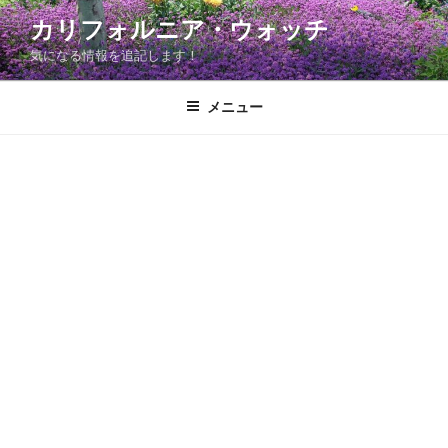
コ
カリフォルニア・ウォッチ
ン
気になる情報を追記します！
テ
ン
ツ
メニュー
へ
ス
キ
ッ
プ