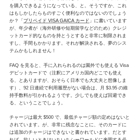
を購入できるようになっている、と。そうですか、これ
はもしかしたらものすごく便利なのではないのでしょう
か？「
プリペイド VISA GAICA カード
」に書いています
が、年少者が（海外研修や短期留学などのため）クレジ
ットカード的なものを持とうとすると非常に制限されま
すし、手間もかかります。それが解決される、夢のシス
テムかもしれません！
FAQ を見ると、手に入れられるのは園外でも使える Visa
デビットカードで（注釈にアメリカ国内どこでも使え
る、とありますが、おそらく日本でも大丈夫と想像しま
す）、92 日連続で利用履歴がない場合は、月 $3.95 の維
持手数料が引かれるようです。少しでも使えば回避でき
る、ということでしょう。
チャージは最大 $500 で、最低チャージ額の定めはないと
されています。が、非常に残念なことに、そのカードに
は追加のチャージはできないと書かれています。だとす
れば、欲しいときはいちいちシーワールドに来園する必