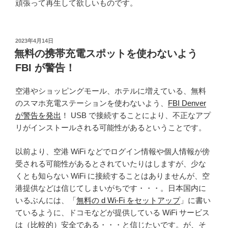
頑張って再生して欲しいものです。
投
2023年4月14日
稿
無料の携帯充電スポットを使わないよう
日:
FBI が警告！
空港やショッピングモール、ホテルに増えている、無料
のスマホ充電ステーションを使わないよう、
FBI Denver
が警告を発出
！ USB で接続することにより、不正なアプ
リがインストールされる可能性があるということです。
以前より、空港 WiFi などでログイン情報や個人情報が傍
受される可能性があるとされていたりはしますが、少な
くとも知らない WiFi に接続することはありませんが、空
港提供などは信じてしまいがちです・・・。日本国内に
いるぶんには、「
無料の d Wi-Fi をセットアップ
」に書い
ているように、ドコモなどが提供している WiFi サービス
は（比較的）安全である・・・と信じたいです。が、そ