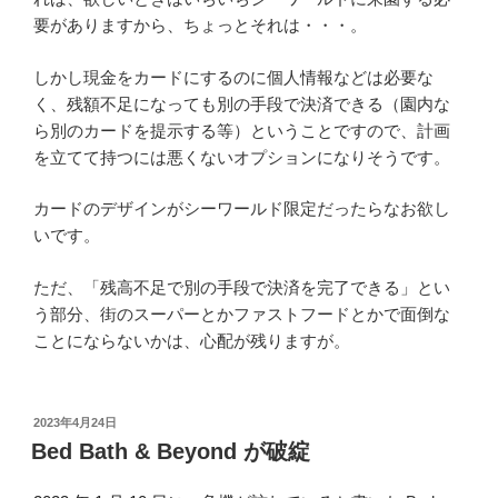
要がありますから、ちょっとそれは・・・。
しかし現金をカードにするのに個人情報などは必要な
く、残額不足になっても別の手段で決済できる（園内な
ら別のカードを提示する等）ということですので、計画
を立てて持つには悪くないオプションになりそうです。
カードのデザインがシーワールド限定だったらなお欲し
いです。
ただ、「残高不足で別の手段で決済を完了できる」とい
う部分、街のスーパーとかファストフードとかで面倒な
ことにならないかは、心配が残りますが。
投
2023年4月24日
稿
Bed Bath & Beyond が破綻
日: