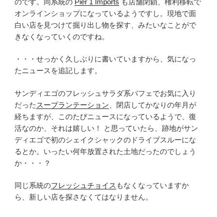
のです。同系統の
Pier 1 Imports
も店舗閉鎖、権利移転で
オンラインショップになっているようですし。現地で面
白い店を見つけて掘り出し物を探す、みたいなことがで
きなくなっていくのですね。
・・・せっかく久しぶりに書いていますから、気になっ
たニュースを追記します。
サンディエゴのフレッシュサラダ系バフェでお気に入り
だった
スープランテーション
、閉店してかなりの年月が
経ちますが、このたびニュースになっているようで、復
活なのか、それは嬉しい！ と思っていたら、跡地がサン
ディエゴで初のシェイクシャックのドライブスルーにな
るとか。いったい何年放置された土地だったのでしょう
か・・・？
同じ系統の
フレッシュチョイス
もなくなっていますか
ら、新しい店を探さなくてはなりません。