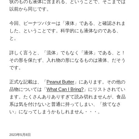
状のものも液体に含まれる、ということで、そこまでは
以前から同じです。
今回、ピーナツバターは「液体」である、と確認されま
した、ということです。科学的にも液体なのである、
と。
詳しく言うと、「流体」でもなく「液体」である、と！
その形を保たず、入れ物の形になるものは液体、だそう
です。
正式な記載は、「
Peanut Butter
」にあります。その他の
品物については「
What Can I Bring?
」にリストされてい
ます。たくさんありありすぎて読み切れませんが、食品
系は気を付けないと普通に持ってしまい、「捨てなさ
い」になってしまうかもしれません・・・。
投
2023年5月8日