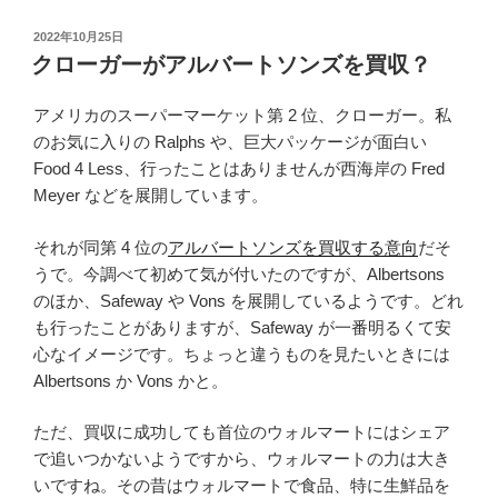
投
2022年10月25日
稿
クローガーがアルバートソンズを買収？
日:
アメリカのスーパーマーケット第 2 位、クローガー。私
のお気に入りの Ralphs や、巨大パッケージが面白い
Food 4 Less、行ったことはありませんが西海岸の Fred
Meyer などを展開しています。
それが同第 4 位の
アルバートソンズを買収する意向
だそ
うで。今調べて初めて気が付いたのですが、Albertsons
のほか、Safeway や Vons を展開しているようです。どれ
も行ったことがありますが、Safeway が一番明るくて安
心なイメージです。ちょっと違うものを見たいときには
Albertsons か Vons かと。
ただ、買収に成功しても首位のウォルマートにはシェア
で追いつかないようですから、ウォルマートの力は大き
いですね。その昔はウォルマートで食品、特に生鮮品を