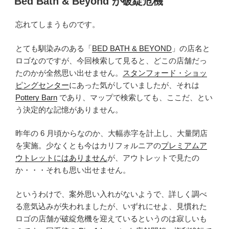
Bed Bath & Beyond が破綻危機
日:
忘れてしまうものです。
とても馴染みのある「
BED BATH & BEYOND
」の店名と
ロゴなのですが、今回検索して見ると、どこの店舗だっ
たのかが全然思い出せません。
スタンフォード・ショッ
ピングセンター
にあった気がしていましたが、それは
Pottery Barn
であり、マップで検索しても、ここだ、とい
う決定的な記憶がありません。
昨年の 6 月頃からなのか、大幅赤字を計上し、大量閉店
を実施。少なくとも今はカリフォルニアの
プレミアムア
ウトレットにはありません
が、アウトレットで見たの
か・・・それも思い出せません。
というわけで、案外思い入れがないようで、詳しく調べ
る意気込みが失われましたが、いずれにせよ、見慣れた
ロゴの店舗が破綻危機を迎えているというのは寂しいも