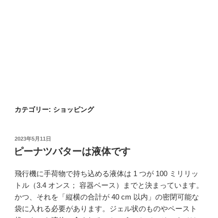
カテゴリー:
ショッピング
投
2023年5月11日
稿
ピーナツバターは液体です
日:
飛行機に手荷物で持ち込める液体は 1 つが 100 ミリリッ
トル（3.4 オンス； 容器ベース）までと決まっています。
かつ、それを「縦横の合計が 40 cm 以内」の密閉可能な
袋に入れる必要があります。ジェル状のものやペースト