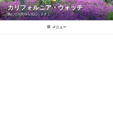
コ
カリフォルニア・ウォッチ
ン
気になる情報を追記します！
テ
ン
ツ
メニュー
へ
ス
キ
ッ
プ