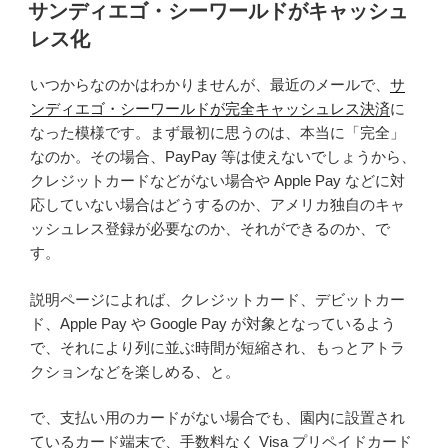
稿
サンディエゴ・シーワールドがキャッシュ
日:
レス化
いつからなのかはわかりませんが、最近のメールで、
サ
ンディエゴ・シーワールドが完全キャッシュレス決済
に
なった模様です。まず最初に思うのは、本当に「完全」
なのか。その場合、PayPay 等は使えないでしょうから、
クレジットカードなどがない場合や Apple Pay などに対
応していない場合はどうするのか、アメリカ独自のキャ
ッシュレス登録が必要なのか、それができるのか、で
す。
説明ページによれば、クレジットカード、デビットカー
ド、Apple Pay や Google Pay が対象となっているよう
で、それにより列に並ぶ時間が短縮され、もっとアトラ
クションなどを楽しめる、と。
で、支払い用のカードがない場合でも、園内に設置され
ているカード端末で、手数料なく Visa プリペイドカード