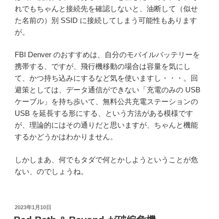
れでもちゃんと接続先を確認しないと、油断して（似せ
た名前の）別 SSID に接続してしまう可能性もあります
が。
FBI Denver のおすすめは、自分のモバイルバッテリーを
携帯する、ですが、飛行機移動の場合は容量を気にし
て、かつ持ち込みにするなど気を使いますし・・・。回
避策としては、データ通信ができない「充電のみの USB
ケーブル」を持ち歩いて、無料公共充電ステーションの
USB を延長する形にする、という方法がある模様です
が、理論的にはその通りだと思いますが、ちゃんと機能
するかどうかはわかりません。
しかしまあ、何でもタダで何とかしようということが危
ない、のでしょうね。
投
2023年1月10日
稿