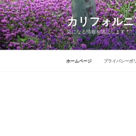
コ
ン
テ
カリフォルニ
ン
気になる情報を追記します！
ツ
へ
ス
キ
ホームページ
プライバシーポ
ッ
プ