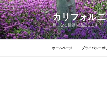
コ
ン
テ
カリフォルニ
ン
気になる情報を追記します！
ツ
へ
ス
キ
ホームページ
プライバシーポ
ッ
プ