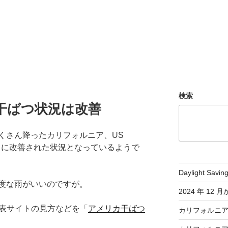
検索
干ばつ状況は改善
くさん降ったカリフォルニア、US
ると、非常に改善された状況となっているようで
Daylight Savi
度な雨がいいのですが。
2024 年 1
発表サイトの見方などを「
アメリカ干ばつ
カリフォルニ