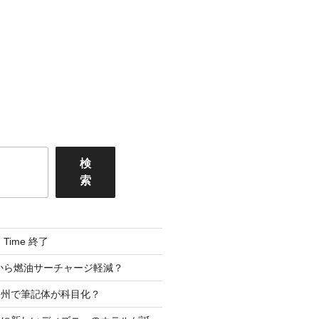
検
索
ng Time 終了
2 月から燃油サーチャージ軽減？
ア州で筆記体が科目化？