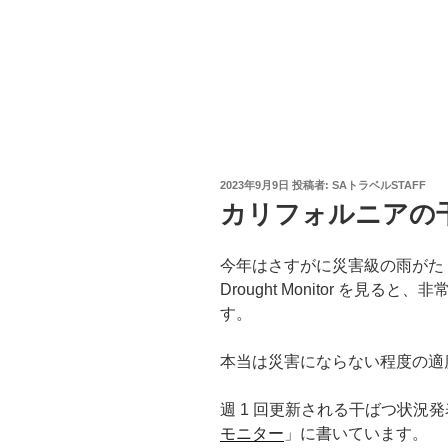
投
2023年9月9日
投稿者:
SAトラベルSTAFF
稿
カリフォルニアの
日:
今年はさすがに災害級の雨がた
Drought Monitor を見
す。
本当は災害にならない程度の適
週 1 回更新される干ばつ状況
モニター
」に書いています。