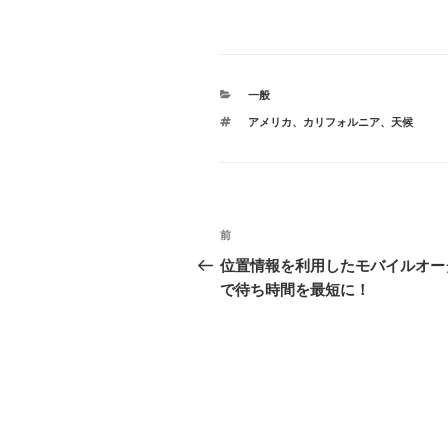
カ
一般
テ
タ
アメリカ
、
カリフォルニア
、
天候
ゴ
グ
リ
ー
投
前
前
稿
の
位置情報を利用したモバイルオー
投
で待ち時間を最短に！
ナ
稿
ビ
ゲ
ー
シ