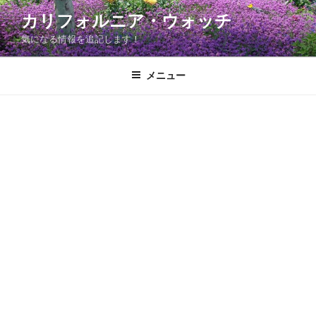
コ
カリフォルニア・ウォッチ
ン
気になる情報を追記します！
テ
ン
ツ
メニュー
へ
ス
キ
ッ
プ