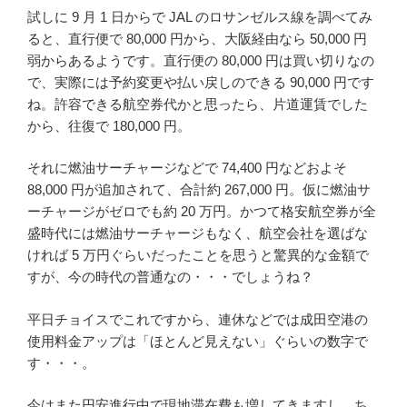
試しに 9 月 1 日からで JAL のロサンゼルス線を調べてみ
ると、直行便で 80,000 円から、大阪経由なら 50,000 円
弱からあるようです。直行便の 80,000 円は買い切りなの
で、実際には予約変更や払い戻しのできる 90,000 円です
ね。許容できる航空券代かと思ったら、片道運賃でした
から、往復で 180,000 円。
それに燃油サーチャージなどで 74,400 円などおよそ
88,000 円が追加されて、合計約 267,000 円。仮に燃油サ
ーチャージがゼロでも約 20 万円。かつて格安航空券が全
盛時代には燃油サーチャージもなく、航空会社を選ばな
ければ 5 万円ぐらいだったことを思うと驚異的な金額で
すが、今の時代の普通なの・・・でしょうね？
平日チョイスでこれですから、連休などでは成田空港の
使用料金アップは「ほとんど見えない」ぐらいの数字で
す・・・。
今はまた円安進行中で現地滞在費も増してきますし、ち