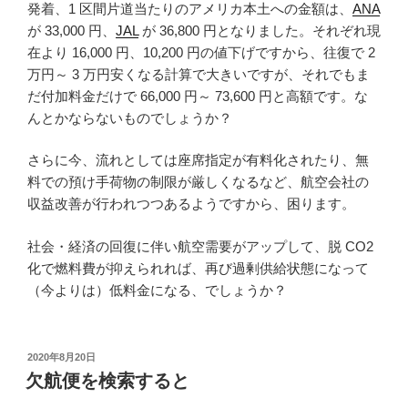
発着、1 区間片道当たりのアメリカ本土への金額は、
ANA
が 33,000 円、
JAL
が 36,800 円となりました。それぞれ現
在より 16,000 円、10,200 円の値下げですから、往復で 2
万円～ 3 万円安くなる計算で大きいですが、それでもま
だ付加料金だけで 66,000 円～ 73,600 円と高額です。な
んとかならないものでしょうか？
さらに今、流れとしては座席指定が有料化されたり、無
料での預け手荷物の制限が厳しくなるなど、航空会社の
収益改善が行われつつあるようですから、困ります。
社会・経済の回復に伴い航空需要がアップして、脱 CO2
化で燃料費が抑えられれば、再び過剰供給状態になって
（今よりは）低料金になる、でしょうか？
投
2020年8月20日
稿
欠航便を検索すると
日: