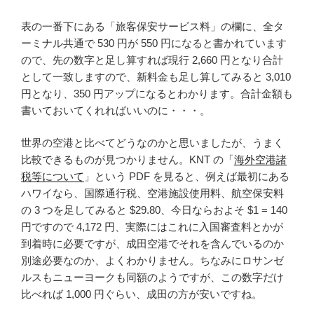
表の一番下にある「旅客保安サービス料」の欄に、全タ
ーミナル共通で 530 円が 550 円になると書かれています
ので、先の数字と足し算すれば現行 2,660 円となり合計
として一致しますので、新料金も足し算してみると 3,010
円となり、350 円アップになるとわかります。合計金額も
書いておいてくれればいいのに・・・。
世界の空港と比べてどうなのかと思いましたが、うまく
比較できるものが見つかりません。KNT の「
海外空港諸
税等について
」という PDF を見ると、例えば最初にある
ハワイなら、国際通行税、空港施設使用料、航空保安料
の 3 つを足してみると $29.80、今日ならおよそ $1 = 140
円ですので 4,172 円、実際にはこれに入国審査料とかが
到着時に必要ですが、成田空港でそれを含んでいるのか
別途必要なのか、よくわかりません。ちなみにロサンゼ
ルスもニューヨークも同額のようですが、この数字だけ
比べれば 1,000 円ぐらい、成田の方が安いですね。