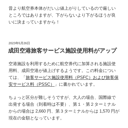
昔より航空券本体がだいぶ値上がりしているので厳しい
ところではありますが、下がらないより下がるほうが良
いに決まっていますから！
投
2023年5月26日
稿
成田空港旅客サービス施設使用料がアップ
日:
空港施設を利用するために航空券代に加算される施設使
用料、成田空港が値上げするようです。この料金につい
ては、「
旅客サービス施設使用料（PSFC）および旅客保
安サービス料（PSSC）
」に書かれています。
ちょっと区分が難しそうですが、大人の場合、国際線で
出発する場合（到着時は不要）、第１・第２ターミナル
からの場合は 2,660 円、第３ターミナルからは 1,570 円が
現在の金額となっています。